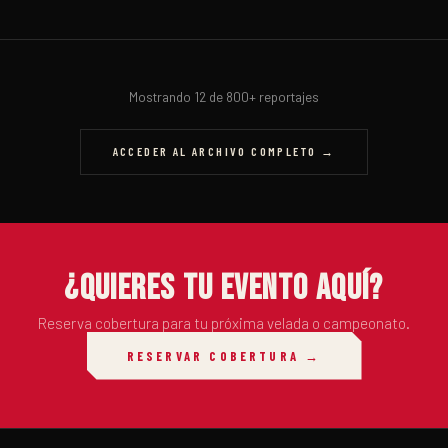
🦵
🥊
🥋
⚡
🥊
🦵
🤼
BOXEO
MMA
BJJ
KICKBOXING
MUAY THAI
MMA
BOXEO
BJJ
BOXEO
MUAY THAI
KICKBOXING
MMA
Mostrando 12 de 800+ reportajes
ACCEDER AL ARCHIVO COMPLETO →
¿QUIERES TU EVENTO AQUÍ?
Reserva cobertura para tu próxima velada o campeonato.
RESERVAR COBERTURA →