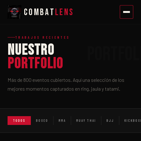
COMBAT
LENS
TRABAJOS RECIENTES
NUESTRO
PORTFOLIO
Más de 800 eventos cubiertos. Aquí una selección de los
mejores momentos capturados en ring, jaula y tatami.
TODOS
BOXEO
MMA
MUAY THAI
BJJ
KICKBOX
🥊
⚡
🤼
🥋
🏆